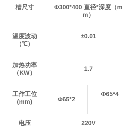
槽尺寸
Φ300*400 直径*深度（m
m）
温度波动
±0.01
（℃）
加热功率
1.7
（KW）
工作工位
Φ65*4
Φ65*2
(mm)
电压
220V