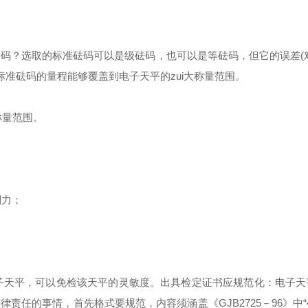
？选取的标准砝码可以是级砝码，也可以是等砝码，但它的误差(对
，标准砝码的量程能够覆盖到电子天平的zui大称量范围。
称量范围。
别力；
子天平，可以免检该天平的灵敏度。出具检定证书应规范化：电子天
任的事情，首先格式要规范，内容须涵盖《GJB2725－96》中“