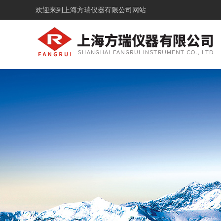
欢迎来到
上海方瑞仪器有限公司网站