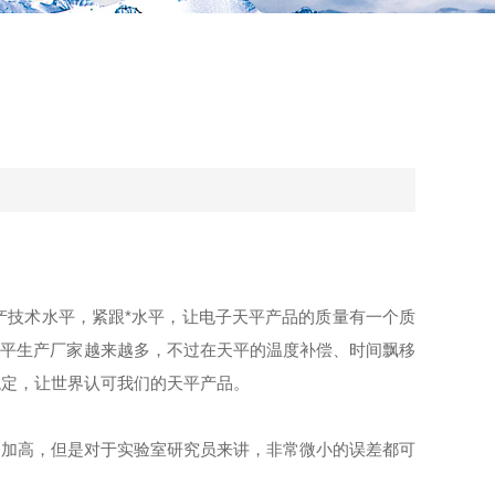
产技术水平，紧跟*水平，让电子天平产品的质量有一个质
天平生产厂家越来越多，不过在天平的温度补偿、时间飘移
稳定，让世界认可我们的天平产品。
更加高，但是对于实验室研究员来讲，非常微小的误差都可