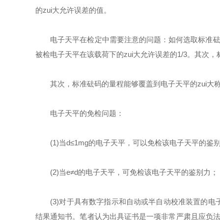
的zui大允许误差的值。
电子天平在检定中需要注意的问题：如何选取标准砝码
被检电子天平在该载荷下的zui大允许误差的1/3。其次
其次，标准砝码的量程能够覆盖到电子天平的zui大
电子天平的免检问题：
(1)当d≤1mg的电子天平，可以免检该电子天平的鉴
(2)当e≠d的电子天平，可免检该电子天平的鉴别力；
(3)对于具有数字指示和自动或半自动校准装置的电
结果通知书。笔者认为出具证书是一项非常严肃且应负法律责