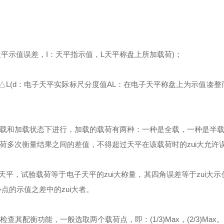
天平示值误差，I：天平指示值，L天平称盘上所加载荷)；
)d－△L(d：电子天平实际标尺分度值AL：在电子天平称盘上为示值
和加载状态下进行，加载的载荷有两种：一种是全载，一种是半载
荷多次衡量结果之间的差值，不得超过天平在该载荷时的zui大允许
，试验载荷等于电子天平的zui大称量，其四角误差等于zui大示
点的示值之差中的zui大者。
配衡功能，一般选取两个载荷点，即：(1/3)Max，(2/3)Ma