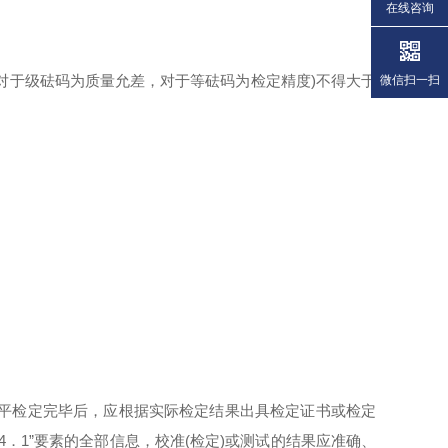
在线咨询
于级砝码为质量允差，对于等砝码为检定精度)不得大于
微信扫一扫
平检定完毕后，应根据实际检定结果出具检定证书或检定
4．1”要素的全部信息，校准(检定)或测试的结果应准确、