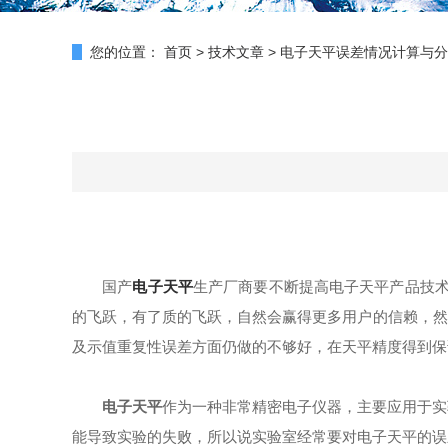
您的位置：
首页
>
技术文章
>
电子天平误差情况计算与分
国产
电子天平
生产厂商要不断提高电子天平产品技术
的飞跃，有了质的飞跃，自然会赢得更多用户的信赖，然
及示值重复性误差方面仍做的不够好，在天平精度得到保
电子天平
作为一种非常精密电子仪器，主要应用于实
能导致实验的失败，所以说实验室经常要对电子天平的误