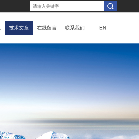
示
技术文章
在线留言
联系我们
EN