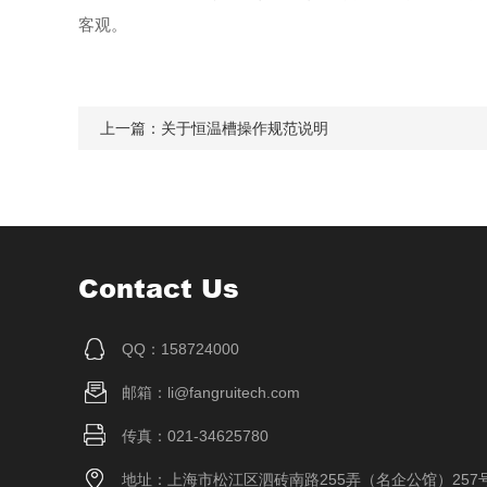
客观。
上一篇：
关于恒温槽操作规范说明
Contact Us
QQ：158724000
邮箱：li@fangruitech.com
传真：021-34625780
地址：上海市松江区泗砖南路255弄（名企公馆）257