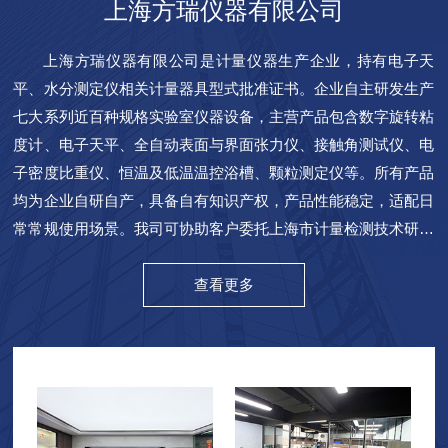
上海方瑞仪器有限公司
上海方瑞仪器有限公司是计量仪器生产企业，持有电子天
平、水分测定仪相关计量器具型式批准证书。企业自主研发生产
七大系列近百种规格实验室仪器设备，主营产品包含数字旋转粘
度计、电子天平、全自动表面与界面张力仪、接触角测试仪、电
子密度比重仪、恒温及低温温控浴槽、颗粒测定仪等。所有产品
均为企业自研自产，具备自有知识产权，产品性能稳定，适配日
常常规使用场景。我司可协助客户委托上海市计量检测技术研究
院完成仪器第三方计量检定服务。产品实行整机一年常规保修服
务。公司产品适用于各大院校、医疗单位、工矿企业的研发实
查看更多
验、质量检测等工作场景，可完成粘度、温度、表面张力、颗粒
度、密度等多项理化项目检测，是行业内常用的实验检测设备。
企业合作客户涵盖多家中科院下属科研院所、农业及工业科研机
构、各地质量检测研究院等六十余家科研单位；同时与国内多
所...