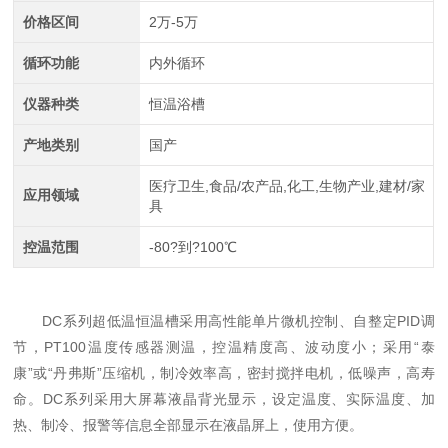
价格区间
2万-5万
循环功能
内外循环
仪器种类
恒温浴槽
产地类别
国产
医疗卫生,食品/农产品,化工,生物产业,建材/家
应用领域
具
控温范围
-80?到?100℃
DC系列超低温恒温槽采用高性能单片微机控制、自整定PID调
节，PT100温度传感器测温，控温精度高、波动度小；采用“泰
康”或“丹弗斯”压缩机，制冷效率高，密封搅拌电机，低噪声，高寿
命。DC系列采用大屏幕液晶背光显示，设定温度、实际温度、加
热、制冷、报警等信息全部显示在液晶屏上，使用方便。