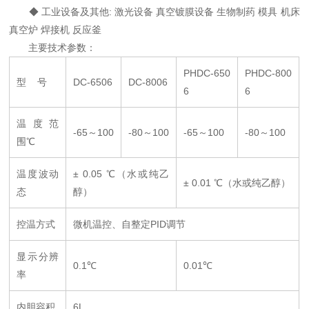
◆ 工业设备及其他: 激光设备 真空镀膜设备 生物制药 模具 机床
真空炉 焊接机 反应釜
主要技术参数：
PHDC-650
PHDC-800
型 号
DC-6506
DC-8006
6
6
温度范
-65～100
-80～100
-65～100
-80～100
围℃
温度波动
± 0.05 ℃（水或纯乙
± 0.01 ℃（水或纯乙醇）
态
醇）
控温方式
微机温控、自整定PID调节
显示分辨
0.1℃
0.01℃
率
内胆容积
6L