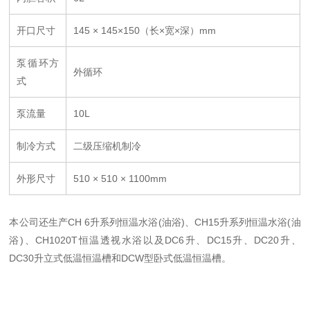
开口尺寸
145 × 145×150（长×宽×深）mm
泵循环方
外循环
式
泵流量
10L
制冷方式
二级压缩机制冷
外形尺寸
510 × 510 × 1100mm
本公司还生产CH 6升系列恒温水浴(油浴)、CH15升系列恒温水浴(油
浴)、CH1020T恒温透视水浴以及DC6升、DC15升、DC20升、
DC30升立式低温恒温槽和DCW型卧式低温恒温槽。