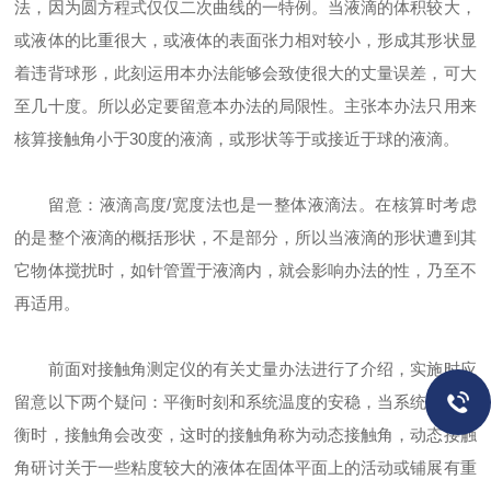
法，因为圆方程式仅仅二次曲线的一特例。当液滴的体积较大，
或液体的比重很大，或液体的表面张力相对较小，形成其形状显
着违背球形，此刻运用本办法能够会致使很大的丈量误差，可大
至几十度。所以必定要留意本办法的局限性。主张本办法只用来
核算接触角小于30度的液滴，或形状等于或接近于球的液滴。
留意：液滴高度/宽度法也是一整体液滴法。在核算时考虑
的是整个液滴的概括形状，不是部分，所以当液滴的形状遭到其
它物体搅扰时，如针管置于液滴内，就会影响办法的性，乃至不
再适用。
前面对接触角测定仪的有关丈量办法进行了介绍，实施时应
留意以下两个疑问：平衡时刻和系统温度的安稳，当系统未达平
衡时，接触角会改变，这时的接触角称为动态接触角，动态接触
角研讨关于一些粘度较大的液体在固体平面上的活动或铺展有重