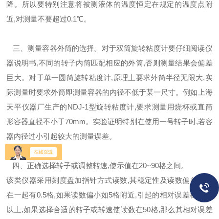
降。所以要特别注意将被测液体的温度恒定在规定的温度点附
近,对测量不要超过0.1℃。
三、测量容器外筒的选择。对于双筒旋转粘度计要仔细阅读仪
器说明书,不同的转子内筒匹配相应的外筒,否则测量结果会偏差
巨大。对于单一圆筒旋转粘度计,原理上要求外筒半径无限大,实
际测量时要求外筒即测量容器的内径不低于某一尺寸。例如上海
天平仪器厂生产的NDJ-1型旋转粘度计,要求测量用烧杯或直筒
形容器直径不小于70mm。实验证明特别在使用一号转子时,若容
器内径过小引起较大的测量误差。
四、正确选择转子或调整转速,使示值在20~90格之间。
该类仪器采用刻度盘加指针方式读数,其稳定性及读数偏差综合
在一起有0.5格,如果读数偏小如5格附近,引起的相对误差在10％
以上,如果选择合适的转子或转速使读数在50格,那么其相对误差