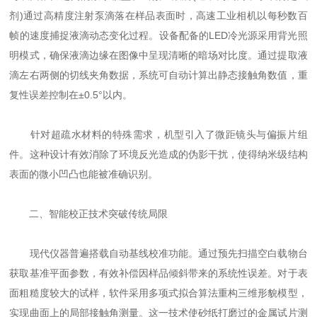
剂)通过高精度注射泵滴落在样品表面时，高速工业相机以每秒数百
帧的速度捕捉液滴动态变化过程。设备配备的LED冷光源采用背光照
明模式，确保液滴边缘在图像中呈现清晰的暗场对比度。通过提取液
滴左右两侧的切线夹角数据，系统可自动计算出静态接触角数值，重
复性误差控制在±0.5°以内。
针对超疏水材料的特殊需求，机型引入了微距镜头与偏振片组
件。这种设计有效消除了环境反光造成的伪影干扰，使得纳米级结构
表面的微小凹凸也能被准确识别。
二、智能校正技术突破传统局限
现代仪器普遍搭载自动基线校准功能。通过预先扫描空白载物台
获取基准平面参数，有效补偿因样品倾斜带来的系统性误差。对于表
面粗糙度较大的试样，软件采用多项式拟合算法重构三维形貌模型，
实现曲面上的局部接触角测量。这一技术使砂纸打磨过的金属试片测