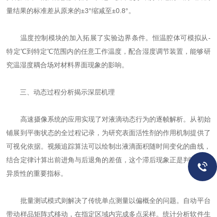
量结果的标准差从原来的±3°缩减至±0.8°。
温度控制模块的加入拓展了实验边界条件。恒温腔体可模拟从-
特定℃到特定℃范围内的任意工作温度，配合湿度调节装置，能够研
究温湿度耦合场对材料界面现象的影响。
三、动态过程分析揭示深层机理
高速摄像系统的应用实现了对液滴动态行为的逐帧解析。从初始
铺展到平衡状态的全过程记录，为研究表面活性剂的作用机制提供了
可视化依据。视频追踪算法可以绘制出液滴面积随时间变化的曲线，
结合定律计算出前进角与后退角的差值，这个滞后现象正是判断表面
异质性的重要指标。
批量测试模式则解决了传统单点测量以偏概全的问题。自动平台
带动样品矩阵式移动，在指定区域内完成多点采样。统计分析软件生