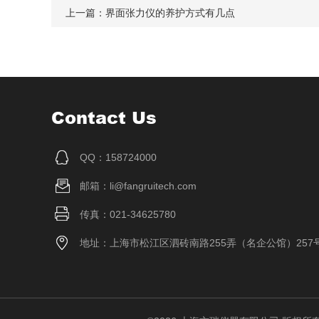
上一篇：
界面张力仪的养护方式有几点
Contact Us
QQ：158724000
邮箱：li@fangruitech.com
传真：021-34625780
地址：上海市松江区泗砖南路255弄（名企公馆）257