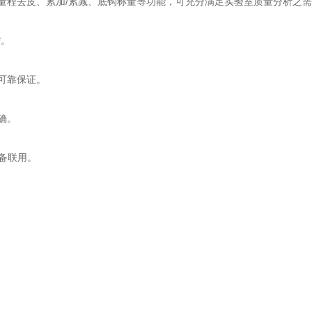
程去皮、累加/累减、底钩称量等功能，可充分满足实验室质量分析之需
*。
可靠保证。
确。
备联用。