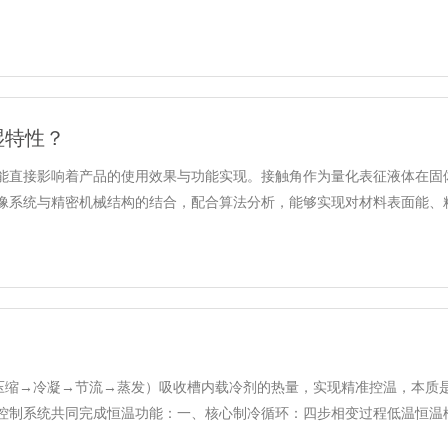
湿特性？
能直接影响着产品的使用效果与功能实现。接触角作为量化表征液体在固
系统与精密机械结构的结合，配合算法分析，能够实现对材料表面能、粗糙度
（压缩→冷凝→节流→蒸发）吸收槽内载冷剂的热量，实现精准控温，本质
制系统共同完成恒温功能：一、核心制冷循环：四步相变过程低温恒温槽的制