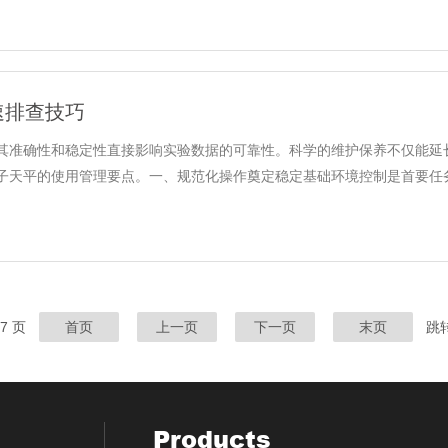
速排查技巧
其准确性和稳定性直接影响实验数据的可靠性。科学的维护保养不仅能延
天平的使用管理要点。一、规范化操作奠定稳定基础环境控制是首要任务。应
97 页
首页
上一页
下一页
末页
跳
Products