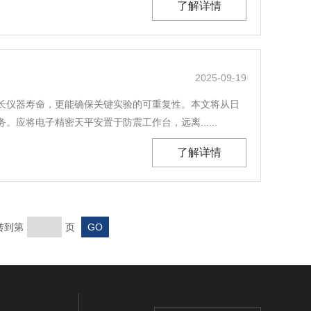
了解详情
2025-09-19
长仪器寿命，更能确保关键实验的可重复性。本文将从日
将电子精密天平安置于防震工作台，远离......
了解详情
转到第
页